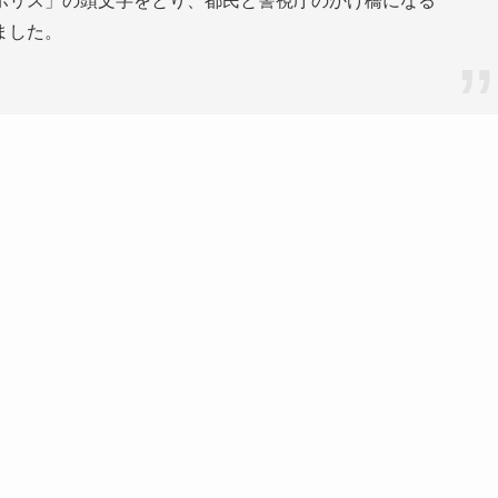
ポリス」の
頭文字
をとり、
都民
と
警視庁
のかけ
橋
になる
ました。