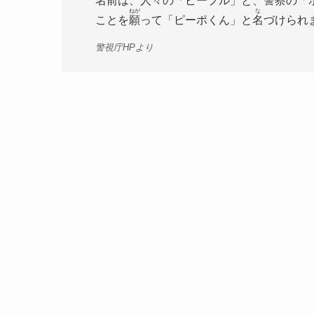
名前
は、
人々
の「ピープル」と、
警察
の「
ねが
な
ことを
願
って「ピーポくん」と
名
づけられ
警視庁HPより