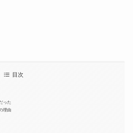
目次
だった
の理由