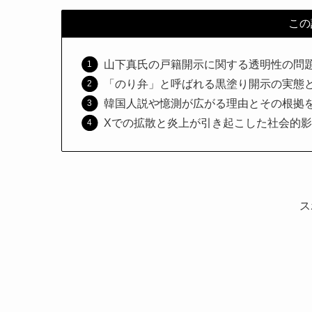
この
山下真氏の戸籍開示に関する透明性の問
「のり弁」と呼ばれる黒塗り開示の実態
韓国人説や憶測が広がる理由とその根拠
Xでの拡散と炎上が引き起こした社会的
ス