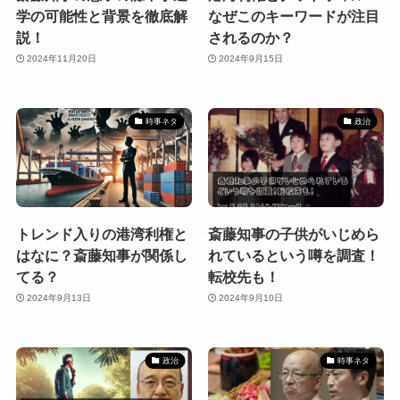
学の可能性と背景を徹底解
なぜこのキーワードが注目
説！
されるのか？
2024年11月20日
2024年9月15日
時事ネタ
政治
トレンド入りの港湾利権と
斎藤知事の子供がいじめら
はなに？斎藤知事が関係し
れているという噂を調査！
てる？
転校先も！
2024年9月13日
2024年9月10日
政治
時事ネタ