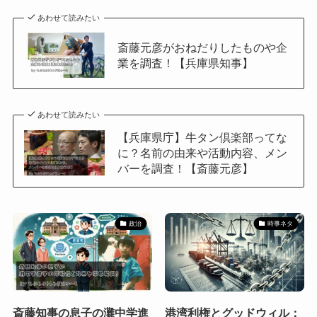
あわせて読みたい
斎藤元彦がおねだりしたものや企
業を調査！【兵庫県知事】
あわせて読みたい
【兵庫県庁】牛タン倶楽部ってな
に？名前の由来や活動内容、メン
バーを調査！【斎藤元彦】
政治
時事ネタ
斎藤知事の息子の灘中学進
港湾利権とグッドウィル：