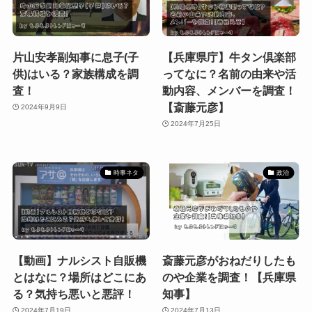
片山安孝副知事に息子(子
【兵庫県庁】牛タン倶楽部
供)はいる？家族構成を調
ってなに？名前の由来や活
査！
動内容、メンバーを調査！
【斎藤元彦】
2024年9月9日
2024年7月25日
時事ネタ
政治
【動画】ナルシスト自販機
斎藤元彦がおねだりしたも
とはなに？場所はどこにあ
のや企業を調査！【兵庫県
る？気持ち悪いと悪評！
知事】
2024年7月19日
2024年7月13日